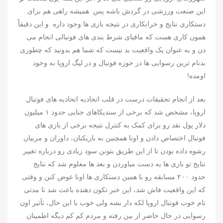
این صنعت ورزشی در گردش باشه پس همیشه راهی هم برای
دستکاری نتایج و خرابکاری در نتیجه بازی ها وجود داره و این دقیقاً
همون کاری هست که مافیای شرط بندی های فوتبالی انجام می
دن و به عنوان یک واقعیت بد نیست که شما هم بدونید که چطوری
بدنام ترین رسوایی ها در حوزه فوتبال و در لیگ اروپا به وجود
اومده!
بعد از انجام تحقیقات درست در قلب اتحادیه اتحادیه های فوتبال
اروپا، مشخص شد که برخی از سندیکاهای جنایی حدود ۱ میلیون
دلار پول نقد رو برای کمک به کنترل نتیجه برخی از بازی های
فوتبال اختصاص دادن و اونا همچنین به بازیکنان، داوران و مربیان
رشوه داده بودن تا از این طریق بتونن سود زیادی رو درباره تغییر
نتایج تو بازی ها به دست میاوردن و بعد ها معلوم شد که نتایج
حدود ۲۰۰ مسابقه رو با همین دستکاری ها اونا عوض کنن و وقتی
که این واقعیت فاش شد، این خبر تکون دهنده باعث شد تا مدتی
نام خوب فوتبال اروپا لکه دار بشه ولی خوب با این حال، تأثیر اون
رسوایی در حال حاضر از بین رفته و مردم کم کم دیگه اطمینان