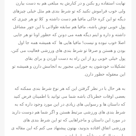
نهایت استفاده رو بکنن و در کنارش یه مبلغی هم به دست بیارن
ولی خوب فراموش نکنید که تو شرط بندی هم مثل خیلی چیزهای
دیگه تو این کره خاکی مافیا هم دست داشته و کلا تو هر چیزی که
پول خوبی توش باشه، مافیا هم سابقه طولانی با این جور مشاغل
داشته و داره و اینم دیگه همه می دونن که حظور اونا تو هر جایی
اصلا خوب نبوده و نیست! مافیا هایی ها که همیشه همه جا اول
بودن و هستن و صرفا تو شرط بندی های ورزشی فعالیت می کنن،
پول خیلی خوبی رو از این راه به دست آوردن و برای بقای
تشکیلات خودشون یه جورایی مجبور به انجامش دارن و همیشه تو
این معقوله حظور دارن.
به هر حال با در نظر گرفتن این که هر نوع شرط بندی ممکنه که
بعضی اوقات خطرناک باشه شما می توانید با اطمینان فرض کنید
که داستان ها و رسوایی های زیادی در این مورد وجود داره که به
شرط بندی های ورزشی مرتبط هستن و اگر شما هم دوست دارید
در مورد این داستان و ماجراهایی که تو این شرط بندی های
ورزشی اتفاق افتاده بدونید، بهتون پیشنهاد می کنم که این مقاله ی
ما رو دنبال کنید و تا آخر با ما باشید.