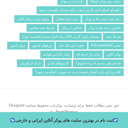
دست برتر پوکر اوماها
راه بردن در پوکر
راهنمای انجام بازی کارتی پنتون برای مبتدیان (قسمت دوم)
رتبه بندی دست ها در پوکر
رمز بازی انفجار
روش برد در پوکر آنلاین
شانس برنده شدن پوکر
شانس در پوکر
شرط­ بندی میکس
شرط بندی
معرفی بازی کارتی 200 برای افراد مبتدی (قسمت اول)
معنی Pot-commited
نحوه بازی بلک جک
ورقهای پاسور
ورق پاسور
پوکر آنلاین
پوکر باز حرفه ای
پوکر تگزاس هولدم
چه شرطی ببندیم تا برنده شویم؟
کازینوهای لندن
کرک کرکوریان
کلاه برداری بازی انفجار چیست و به چه صورت انجام می شود؟
حق نشر مطالب فقط برای وبسایت پوکریاب محفوظ میباشد
Designed
by
DashThemes
ثبت نام در بهترین سایت های پوکر آنلاین ایرانی و خارجی