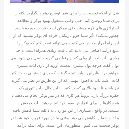
قبل از اینکه توضیحات را برای شما توضیح دهم ، بگذارید نکته را
برای شما روشن کنم. حتی وقتی مشغول بهبود پوکر و مطالعه
استراتژی های لازم هستید حتی ممکن است فریب خورده باشید.
چطور ممکنه؟ اگر شما جزو بازیکنان حرفه ای پوکر نیستید که از
این راه امرار معاش می کنید ، می توانم تصور کنم که پوکر را
منبع درآمد اضافی می دانید که با لذت زیادی همراه است. تا حد
زیادی ، این لذت از پولی که از رقبا می گیرید حاصل می شود. می
توان گفت هرچه پول بیشتری بدست آورید از بازی لذت بیشتری
خواهید برد. بنابراین ، باید نتیجه گرفت که برای دستیابی به حداکثر
لذت ، شما باید به اصول مهمی که از این طریق در نظر می گیرید
نیز باشید تا سود بالایی کسب کنید. با این حال ، این تئوری یک
حفره بزرگ دارد: لزوماً هر کاری که در میز پوکر انجام می دهید تا
همه کارها را برای افزایش سود خود انجام دهید ، لذت بخش
نیست. در واقع ، بسیاری از این موارد ، به ذائقه شما کاهش یافته
و لذت شما را کاهش می دهد. وقتی ما در مورد فریب خود شما در
پوکر صحبت می کنیم ، منظورمان این است. برای اینکه درآمد