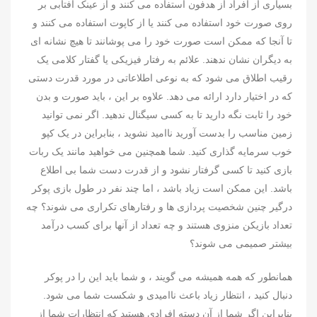
بسیاری از افراد از هدفون استفاده می کنند و از عینک آفتابی بر
روی صورت خود استفاده می کنند یا از کاپوت استفاده می کنند و
تا آنجا که ممکن است صورت خود را می پوشانند تا هیچ نشانه ای
به دیگران نشان ندهند. علائم به رفتار فیزیکی یا گفتار کلامی یک
رقیب اطلاق می شود که به نوعی اطلاعاتی در مورد قدرت دستی
که در اختیار دارد ارائه می دهد. علاوه بر این ، باید صورت و بدن
خود را ثابت نگه دارید تا به کسی سیگنال ندهید. اگر نمی توانید
زمین مناسب را بدست آورید ناامید نشوید ، بنابراین در یک کپو
خوب سرمایه گذاری کنید. شما همچنین می خواهید مانند یک ربات
بازی کنید تا کسی گرفتار نشود و از قدرت دست شما بی اطلاع
باشد. این ممکن است زیاد باشد ، اما چند نفر در طول بازی پوکر
درگیر چنین شخصیت پردازی ها و رفتارهای تکراری می شوند؟ چه
تعداد بازیکن منزوی هستند و چه تعداد از آنها برای کسب درآمد
بیشتر صمیمی می شوند؟
همانطور که همه همیشه می گویند ، و شما باید این را در پوکر
دنبال کنید ، انتظار زیاد باعث ناامیدی و شکست شما می شود.
بنابراین اگر شما از آن دسته افرادی هستید که انتظارات شما از