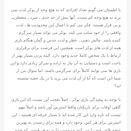
با اطمینان می گویم تعداد افرادی که به هیچ وجه از پوکر لذت نمی
برند به هیچ وجه کم نیست. آنها بیش از حد جدی ، سرد ، مضطرب
و بی قرار هستند. فکر می کنم با اعمال این محدودیت ها ، لذت
واقعی را از خود سلب می کنند. پوکر می تواند بسیار سرگرم
کننده باشد. چالش ذهنی ، خطر و لذت حدس و گمان هنگام بازی
همه از لذت های پوکر است. همچنین این فرصت برای برقراری
ارتباط با یک شخص کاملا جدید وجود دارد. البته بردن بسیار بهتر از
باخت است و دستیابی به آن نیاز به اراده و تمرکز زیادی دارد و این
بازی ها نمی توانند کاملاً برای سرگرمی باشند. اما سوال من از
شما این است که آیا از آن لذت می برید یا در یک جعبه نشسته
اید؟
با توجه به پیچیدگی بازی پوکر ، اصلاً تعجب آور نیست که این بازی
گاهی اوقات برای بازیکنان واقعا استرس آور باشد و اصلاً مهم
نیست که تازه وارد این کار شده اید یا بسیار حرفه ای هستید ، این
استرس برای هر کس. وجود دارد و همه برای رسیدن به بهترین
نتیجه تلاش خود را می کنند و دوست دارند به هر قیمتی که شده