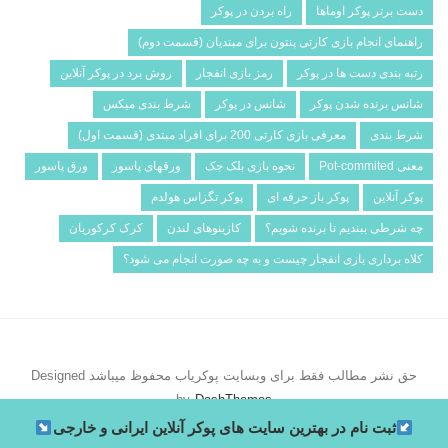
دست برتر پوکر اوماها
راه بردن در پوکر
راهنمای انجام بازی کارتی پنتون برای مبتدیان (قسمت دوم)
رتبه بندی دست ها در پوکر
رمز بازی انفجار
روش برد در پوکر آنلاین
شانس برنده شدن پوکر
شانس در پوکر
شرط­ بندی میکس
شرط بندی
معرفی بازی کارتی 200 برای افراد مبتدی (قسمت اول)
معنی Pot-commited
نحوه بازی بلک جک
ورقهای پاسور
ورق پاسور
پوکر آنلاین
پوکر باز حرفه ای
پوکر تگزاس هولدم
چه شرطی ببندیم تا برنده شویم؟
کازینوهای لندن
کرک کرکوریان
کلاه برداری بازی انفجار چیست و به چه صورت انجام می شود؟
حق نشر مطالب فقط برای وبسایت پوکریاب محفوظ میباشد
Designed
by
DashThemes
ثبت نام در بهترین سایت های پوکر آنلاین ایرانی و خارجی