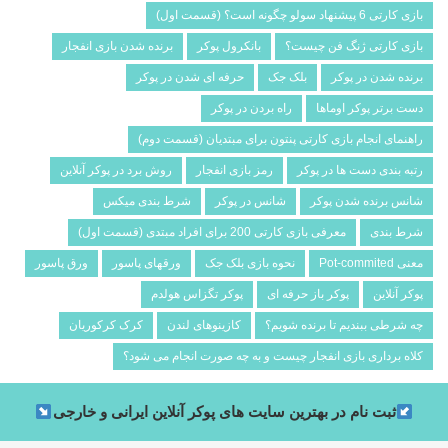
بازی کارتی 6 پیشنهاد سولو چگونه است؟ (قسمت اول)
بازی کارتی ژنگ فن چیست؟
بانکرول پوکر
برنده شدن بازی انفجار
برنده شدن در پوکر
بلک جک
حرفه ای شدن در پوکر
دست برتر پوکر اوماها
راه بردن در پوکر
راهنمای انجام بازی کارتی پنتون برای مبتدیان (قسمت دوم)
رتبه بندی دست ها در پوکر
رمز بازی انفجار
روش برد در پوکر آنلاین
شانس برنده شدن پوکر
شانس در پوکر
شرط­ بندی میکس
شرط بندی
معرفی بازی کارتی 200 برای افراد مبتدی (قسمت اول)
معنی Pot-commited
نحوه بازی بلک جک
ورقهای پاسور
ورق پاسور
پوکر آنلاین
پوکر باز حرفه ای
پوکر تگزاس هولدم
چه شرطی ببندیم تا برنده شویم؟
کازینوهای لندن
کرک کرکوریان
کلاه برداری بازی انفجار چیست و به چه صورت انجام می شود؟
ثبت نام در بهترین سایت های پوکر آنلاین ایرانی و خارجی