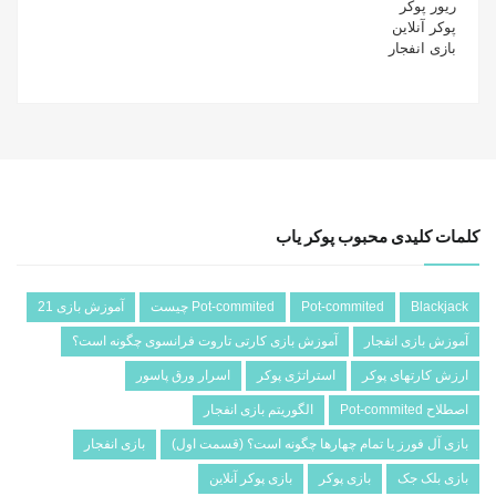
ریور پوکر
پوکر آنلاین
بازی انفجار
کلمات کلیدی محبوب پوکر یاب
Blackjack
Pot-commited
Pot-commited چیست
آموزش بازی 21
آموزش بازی انفجار
آموزش بازی کارتی تاروت فرانسوی چگونه است؟
ارزش کارتهای پوکر
استراتژی پوکر
اسرار ورق پاسور
اصطلاح Pot-commited
الگوریتم بازی انفجار
بازی آل فورز یا تمام چهارها چگونه است؟ (قسمت اول)
بازی انفجار
بازی بلک جک
بازی پوکر
بازی پوکر آنلاین