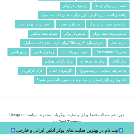
دست برتر پوکر اوماها
راه بردن در پوکر
راهنمای انجام بازی کارتی پنتون برای مبتدیان (قسمت دوم)
رتبه بندی دست ها در پوکر
رمز بازی انفجار
روش برد در پوکر آنلاین
شانس برنده شدن پوکر
شانس در پوکر
شرط­ بندی میکس
شرط بندی
معرفی بازی کارتی 200 برای افراد مبتدی (قسمت اول)
معنی Pot-commited
نحوه بازی بلک جک
ورقهای پاسور
ورق پاسور
پوکر آنلاین
پوکر باز حرفه ای
پوکر تگزاس هولدم
چه شرطی ببندیم تا برنده شویم؟
کازینوهای لندن
کرک کرکوریان
کلاه برداری بازی انفجار چیست و به چه صورت انجام می شود؟
حق نشر مطالب فقط برای وبسایت پوکریاب محفوظ میباشد
Designed
by
DashThemes
ثبت نام در بهترین سایت های پوکر آنلاین ایرانی و خارجی